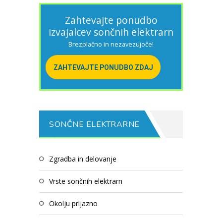
Zahtevajte ponudbo
izvajalcev sončnih elektrarn
Brezplačno in nezavezujoče!
ZAHTEVAJTE PONUDBO ZDAJ
SONČNE ELEKTRARNE
zgradba in delovanje
vrste sončnih elektrarn
okolju prijazno